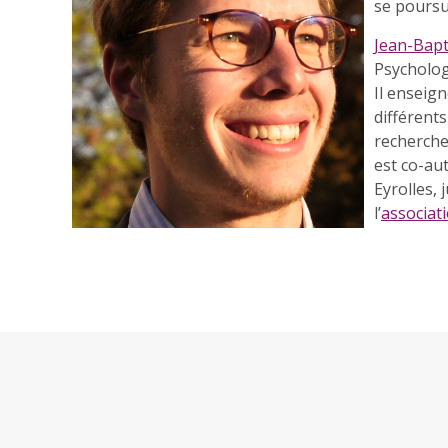
se poursu
Jean-Bapt
Psycholog
Il enseign
différents
recherche
est co-au
Eyrolles, 
l’
associati