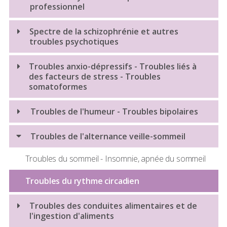
professionnel
Spectre de la schizophrénie et autres
troubles psychotiques
Spectre de la schizophrénie
Troubles anxio-dépressifs - Troubles liés à
des facteurs de stress - Troubles
Troubles psychotiques
somatoformes
Anxiété - Phobies
Troubles de l'humeur - Troubles bipolaires
Dépression
Troubles bipolaires
Troubles de l'alternance veille-sommeil
État de stress post-traumatique (ESPT)
Troubles psychosomatiques
Troubles du sommeil - Insomnie, apnée du sommeil
Troubles obsessionnels compulsifs (TOC)
Troubles du rythme circadien
Troubles des conduites alimentaires et de
l'ingestion d'aliments