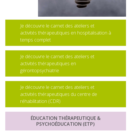
Je découvre le carnet des ateliers et
activités thérapeutiques en hospitalisation à
temps complet
Je découvre le carnet des ateliers et
activités thérapeutiques en
gérontopsychiatrie
Je découvre le carnet des ateliers et
activités thérapeutiques du centre de
réhabilitation (CDR)
ÉDUCATION THÉRAPEUTIQUE &
PSYCHOÉDUCATION (ETP)