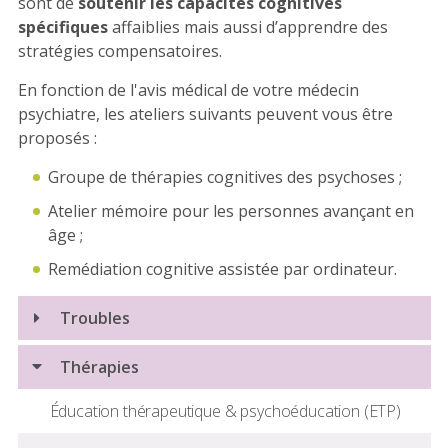
sont de
soutenir les capacités cognitives
spécifiques
affaiblies mais aussi d’apprendre des
stratégies compensatoires.
En fonction de l'avis médical de votre médecin
psychiatre, les ateliers suivants
peuvent vous être
proposés
:
Groupe de thérapies cognitives des psychoses ;
Atelier mémoire pour les personnes avançant en
âge ;
Remédiation cognitive assistée par ordinateur.
Troubles
Burn-out - Syndrome d'épuisement professionnel
Thérapies
Spectre de la schizophrénie et autres troubles
Éducation thérapeutique & psychoéducation (ETP)
psychotiques