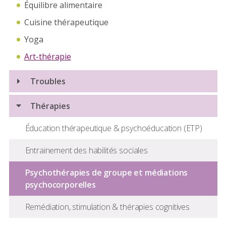
Équilibre alimentaire
Cuisine thérapeutique
Yoga
Art-thérapie
Troubles
Burn-out - Syndrome d'épuisement professionnel
Thérapies
Spectre de la schizophrénie et autres troubles
Éducation thérapeutique & psychoéducation (ETP)
psychotiques
Entrainement des habilités sociales
Troubles anxio-dépressifs - Troubles liés à des
facteurs de stress - Troubles somatoformes
Psychothérapies de groupe et médiations
psychocorporelles
Troubles de l'humeur - Troubles bipolaires
Remédiation, stimulation & thérapies cognitives
Troubles de l'alternance veille-sommeil