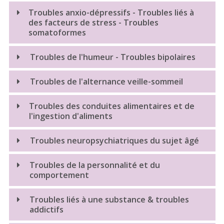
Troubles anxio-dépressifs - Troubles liés à
des facteurs de stress - Troubles
somatoformes
Anxiété - Phobies
Troubles de l'humeur - Troubles bipolaires
Dépression
Troubles bipolaires
Troubles de l'alternance veille-sommeil
État de stress post-traumatique (ESPT)
Troubles psychosomatiques
Troubles du sommeil - Insomnie, apnée du sommeil
Troubles des conduites alimentaires et de
l'ingestion d'aliments
Troubles obsessionnels compulsifs (TOC)
Troubles du rythme circadien
Anorexie mentale / Boulimie (bulimia nervosa)
Troubles neuropsychiatriques du sujet âgé
Hyperphagie (binge-eating)
Démence
Troubles de la personnalité et du
comportement
Dépression du sujet âgé
Troubles liés à une substance & troubles
Troubles de la mémoire
addictifs