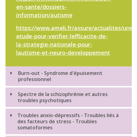
en-sante/dossiers-
information/autisme
https://www.ameli.fr/assure/actualites/une-
etude-pour-verifier-lefficacite-de-
la-strategie-nationale-pour-
lautisme-et-neuro-developpement
Burn-out - Syndrome d'épuisement
professionnel
Spectre de la schizophrénie et autres
troubles psychotiques
Spectre de la schizophrénie
Troubles anxio-dépressifs - Troubles liés à
des facteurs de stress - Troubles
Troubles psychotiques
somatoformes