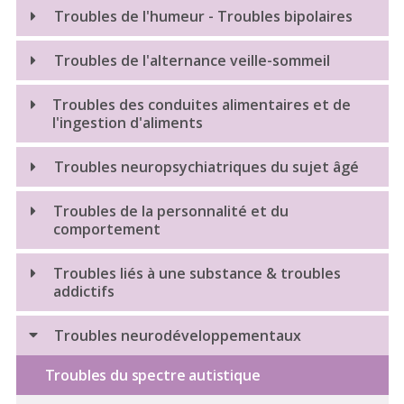
Anxiété - Phobies
Troubles de l'humeur - Troubles bipolaires
Dépression
Troubles bipolaires
Troubles de l'alternance veille-sommeil
État de stress post-traumatique (ESPT)
Troubles psychosomatiques
Troubles du sommeil - Insomnie, apnée du sommeil
Troubles des conduites alimentaires et de
l'ingestion d'aliments
Troubles obsessionnels compulsifs (TOC)
Troubles du rythme circadien
Anorexie mentale / Boulimie (bulimia nervosa)
Troubles neuropsychiatriques du sujet âgé
Hyperphagie (binge-eating)
Démence
Troubles de la personnalité et du
comportement
Dépression du sujet âgé
Troubles liés à une substance & troubles
Troubles de la mémoire
addictifs
Trouble de l’usage d’alcool
Troubles neurodéveloppementaux
Troubles de l'usage du cannabis
Troubles du spectre autistique